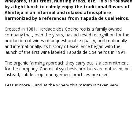
vineyards, fruit trees, hunting areas, etc. This is followed
by a light lunch to calmly enjoy the traditional flavors of
Alentejo in an informal and relaxed atmosphere
harmonized by 6 references from Tapada de Coelheiros.
Created in 1981, Herdade dos Coelheiros is a family owned
company that, over the years, has achieved recognition for the
production of wines of unquestionable quality, both nationally
and internationally. Its history of excellence began with the
launch of the first wine labeled Tapada de Coelheiros in 1991.
The organic farming approach they carry out is a commitment
for the company. Chemical synthesis products are not used, but
instead, subtle crop management practices are used.
Less is more – and at the winery this maxim is taken very
seriously. The focus is on manual work, the quality of the wood
and respect for each thing’s time. On a reduced production
scale, parcel vinification and prolonged bottle aging are carried
out.
We respect the raw material, monitoring and managing it with
respect and detail, with minimal use of technology. Gentle aging
in wood takes time and requires patience – and this dedication
can be felt in the wines.