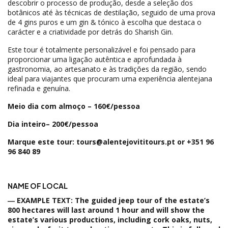
descobrir o processo de produção, desde a seleção dos
botânicos até às técnicas de destilação, seguido de uma prova
de 4 gins puros e um gin & tónico à escolha que destaca o
carácter e a criatividade por detrás do Sharish Gin.
Este tour é totalmente personalizável e foi pensado para
proporcionar uma ligação autêntica e aprofundada à
gastronomia, ao artesanato e às tradições da região, sendo
ideal para viajantes que procuram uma experiência alentejana
refinada e genuína.
Meio dia com almoço – 160€/pessoa
Dia inteiro– 200€/pessoa
Marque este tour:
tours@alentejovititours.pt
or +351 96
96 840 89
NAME OF LOCAL
― EXAMPLE TEXT: The guided jeep tour of the estate’s
800 hectares will last around 1 hour and will show the
estate’s various productions, including cork oaks, nuts,