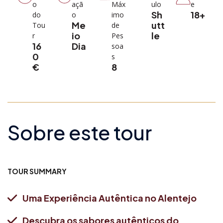
o
açã
Máx
ulo
e
Sh
18+
do
o
imo
Me
utt
Tou
de
io
le
r
Pes
16
Dia
soa
0
s
€
8
Sobre este tour
TOUR SUMMARY
Uma Experiência Autêntica no Alentejo
Descubra os sabores autênticos do