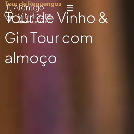
Tour de Reguengos
Tour de Vinho &
Gin Tour com
almoço